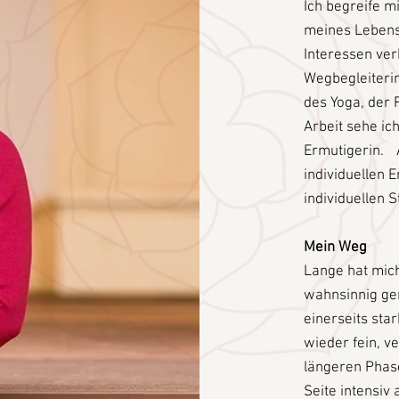
Ich begreife m
meines Lebens
Interessen ver
Wegbegleiterin
des Yoga, der P
Arbeit sehe ic
Ermutigerin. A
individuellen 
individuellen
Mein Weg
Lange hat mic
wahnsinnig gem
einerseits sta
wieder fein, v
längeren Phase
Seite intensiv