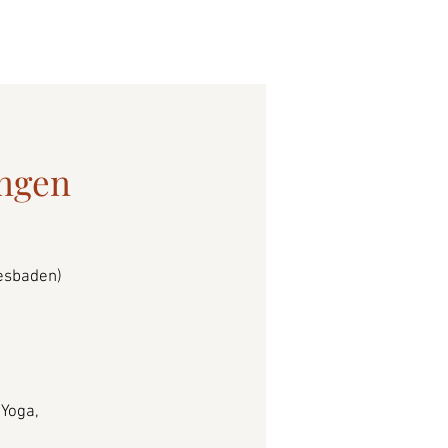
ungen
esbaden)
Yoga,