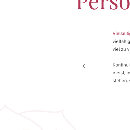
Persö
Vielseit
vielfält
viel zu 
Kontinui
meist, i
stehen,