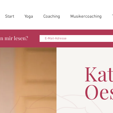
Start
Yoga
Coaching
Musikercoaching
n mir lesen?
Ka
Oe