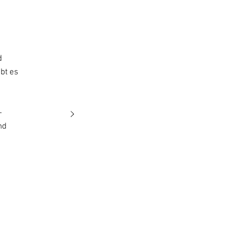
d
ibt es
–
nd