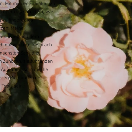
en.
Mit meiner Fähigkeit zu
h über das sprechen, was
zu finden, dies
tzen.
Meine
ventionell und dem
ich nutze ich im Gespräch
nächsten Schritt zu
 Zuhören, zielführenden
 Aufgaben, somatische
ren Richtungen der
-Tools sein.