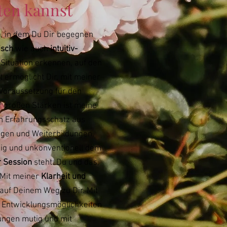
ten kannst
n
, in dem Du Dir begegnen
isch
w
ie auch
intuitiv-
Situation erkennen, auf den
t ermöglicht Dir, mit meiner
Voraussetzung für den
r großen Stärken ist meine
en Erfahrungsschatz aus
gen und Weiterbildungen,
ig und unkonventionell dem
r Session
steht: Du und das,
Mit meiner
Klarheit und
 auf Deinem Weg zu Dir. Mit
 Entwicklungsmöglichkeiten
ungen mutig und mit