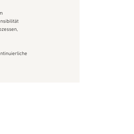
um
sibilität
rozessen,
ntinuierliche