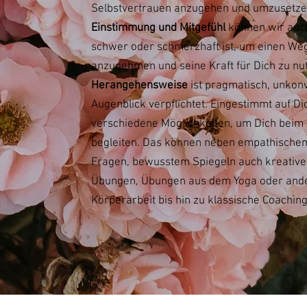
Selbstvertrauen anzugehen und umzusetz
Einstimmung und Mitgefühl
können wir auc
schwer oder schmerzhaft ist, um einen Weg 
anzunehmen und seine Kraft für Dich zu nu
Herangehensweise
ist pragmatisch, unkon
Augenblick verpflichtet. Eingestimmt auf D
verschiedene Möglichkeiten, um Dich beim 
begleiten. Das können neben empathischem
Fragen, bewusstem Spiegeln auch kreative
Übungen, Übungen aus dem Yoga oder ande
Körperarbeit bis hin zu klassische Coaching