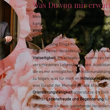
Was Du von mir erwar
Meine Stärke ist es einen
Raum zu schaffe
kannst. Ich kann sowohl
intellektuell-analyt
emotional
die wesentlichen Elemente einer 
Punkt bringen und mitteilen. Diese Fähigkei
Unterstützung Dinge zu erkennen, was die 
Beginn Deiner Veränderung ist.
Eine meine
Vielseitigkeit
: Ich schöpfe aus einem reich
verschiedenen Lebensbereichen, Ausbildun
die es mir ermöglichen methodenunabhäng
zu folgen, was für mich im
Mittelpunkt jede
was Du und der Moment gerade brauchen.
Orientierungsfähigkeit
unterstütze ich Dich
meiner
Lebensfreude und Begeisterung
für
unterstütze ich Dich, anstehende Veränder