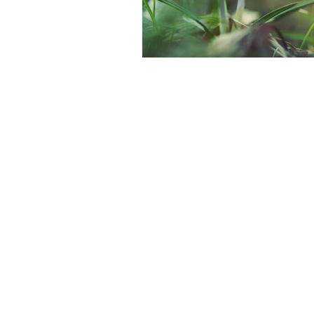
Suonare - Yoga, Coaching, Musikcoac
Katharina Oestemer
Yorckstraße 15 | 65195 Wiesbaden
kontakt@suonare.de