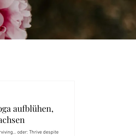
oga aufblühen,
achsen
urviving… oder: Thrive despite